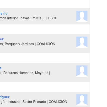
lviño
n Interior, Playas, Policía,... | PSOE
uez
s, Parques y Jardines | COALICIÓN
a
al, Recursos Humanos, Mayores |
ríguez
gía, Industria, Sector Primario | COALICIÓN