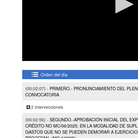
0
seconds
of
Orden del día
56
minutes,
7
(00:02:07) -
PRIMERO.- PRONUNCIAMIENTO DEL PLEN
seconds
Volume
CONVOCATORIA
90%
2 intervenciones
(00:02:56) -
SEGUNDO.-APROBACIÓN INICIAL DEL EXP
CRÉDITO NO MC/06/2025, EN LA MODALIDAD DE SUP
GASTOS QUE NO SE PUEDEN DEMORAR A EJERCICI