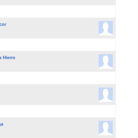
cor
s Hierro
ga